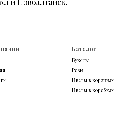
аул и Новоалтайск.
мпании
Каталог
Букеты
ии
Розы
кты
Цветы в корзинах
Цветы в коробках