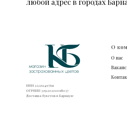
любой адрес в городах Барн
О ко
О нас
Ваканс
Конта
ИНН 222212497611
ОГРНИП 325220200018037
Доставка букетов в Барнауле