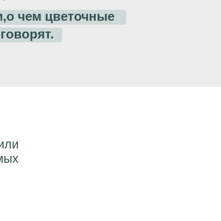
м,о чем цветочные
говорят.
 или
мых