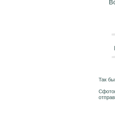
Во
Так бы
Сфотог
отправ