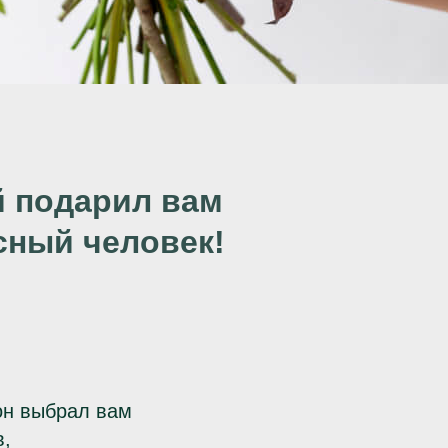
й подарил вам
ссный человек!
он выбрал вам
в,