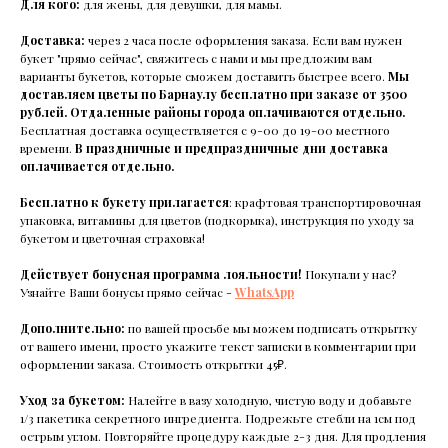
Для кого:
для жены, для девушки, для мамы.
Доставка:
через 2 часа после оформления заказа. Если вам нужен
букет "прямо сейчас", свяжитесь с нами и мы предложим вам
варианты букетов, которые сможем доставить быстрее всего.
Мы
доставляем цветы по Барнаулу бесплатно при заказе от 3500
рублей. Отдаленные районы города оплачиваются отдельно.
Бесплатная доставка осуществляется с 9-00 до 19-00 местного
времени.
В праздничные и предпраздничные дни доставка
оплачивается отдельно.
Бесплатно к букету прилагается
: крафтовая транспортировочная
упаковка, витамины для цветов (подкормка), инструкция по уходу за
букетом и цветочная страховка!
Действует бонусная программа лояльности!
Покупали у нас?
Узнайте Ваши бонусы прямо сейчас -
WhatsApp
Дополнительно:
по вашей просьбе мы можем подписать открытку
от вашего имени, просто укажите текст записки в комментарии при
оформлении заказа. Стоимость открытки 45₽.
Уход за букетом:
Налейте в вазу холодную, чистую воду и добавьте
1/3 пакетика секретного ингредиента. Подрежьте стебли на 1см под
острым углом. Повторяйте процедуру каждые 2-3 дня. Для продления