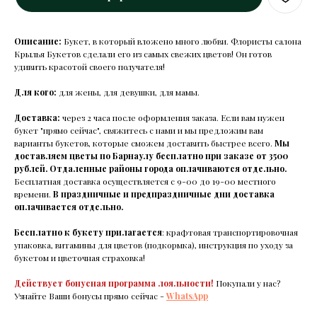
Описание:
Букет, в который вложено много любви. Флористы салона
Крылья Букетов сделали его из самых свежих цветов! Он готов
удивить красотой своего получателя!
Для кого:
для жены, для девушки, для мамы.
Доставка:
через 2 часа после оформления заказа. Если вам нужен
букет "прямо сейчас", свяжитесь с нами и мы предложим вам
варианты букетов, которые сможем доставить быстрее всего.
Мы
доставляем цветы по Барнаулу бесплатно при заказе от 3500
рублей.
Отдаленные районы города оплачиваются отдельно.
Бесплатная доставка осуществляется с 9-00 до 19-00 местного
времени.
В праздничные и предпраздничные дни доставка
оплачивается отдельно.
Бесплатно к букету прилагается
: крафтовая транспортировочная
упаковка, витамины для цветов (подкормка), инструкция по уходу за
букетом и цветочная страховка!
Действует бонусная программа лояльности!
Покупали у нас?
Узнайте Ваши бонусы прямо сейчас -
WhatsApp