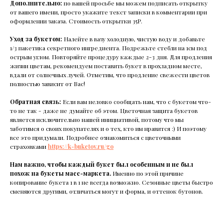
Дополнительно:
по вашей просьбе мы можем подписать открытку
от вашего имени, просто укажите текст записки в комментарии при
оформлении заказа. Стоимость открытки 35Р.
Уход за букетом:
Налейте в вазу холодную, чистую воду и добавьте
1/3 пакетика секретного ингредиента. Подрежьте стебли на 1см под
острым углом. Повторяйте процедуру каждые 2-3 дня. Для продления
жизни цветам, рекомендуем поставить букет в прохладном месте,
вдали от солнечных лучей. Отметим, что продление свежести цветов
полностью зависит от Вас!
Обратная связь:
Если вам неловко сообщать нам, что с букетом что-
то не так - даже не думайте об этом. Цветочная защита букетов
является исключительно нашей инициативой, потому что мы
заботимся о своих покупателях и о тех, кто им нравится :) И поэтому
все это придумали. Подробнее ознакомиться с цветочными
страховками
https://k-buketov.ru/go
Нам важно, чтобы каждый букет был особенным и не был
похож на букеты масс-маркета.
Именно по этой причине
копирование букета 1 в 1 не всегда возможно. Сезонные цветы быстро
сменяются другими, отличаться могут и форма, и оттенок бутонов.