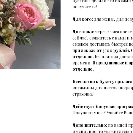
Букетов сделали его из самых
получателя!
Для кого:
для жены, для дев
Доставка:
через 2 часа посл
сейчас", свяжитесь с нами и
сможем доставить быстрее вс
при заказе от 3500 рублей.
отдельно.
Бесплатная достав
времени.
В праздничные и п
отдельно.
Бесплатно к букету прилага
витамины для цветов (подкор
страховка!
Действует бонусная програ
Покупали у нас? Узнайте Ваш
Дополнительно:
по вашей пр
имени, просто укажите текс