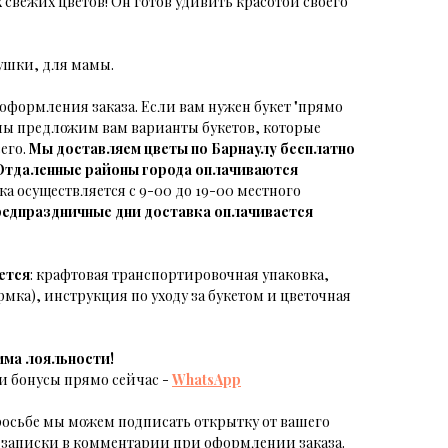
 свежих цветов! Он готов удивить красотой своего
ушки, для мамы.
е оформления заказа. Если вам нужен букет "прямо
 мы предложим вам варианты букетов, которые
его.
Мы доставляем цветы по Барнаулу бесплатно
Отдаленные районы города оплачиваются
ка осуществляется с 9-00 до 19-00 местного
редпраздничные дни доставка оплачивается
ется
: крафтовая транспортировочная упаковка,
мка), инструкция по уходу за букетом и цветочная
мма лояльности!
и бонусы прямо сейчас -
WhatsApp
осьбе мы можем подписать открытку от вашего
т записки в комментарии при оформлении заказа.