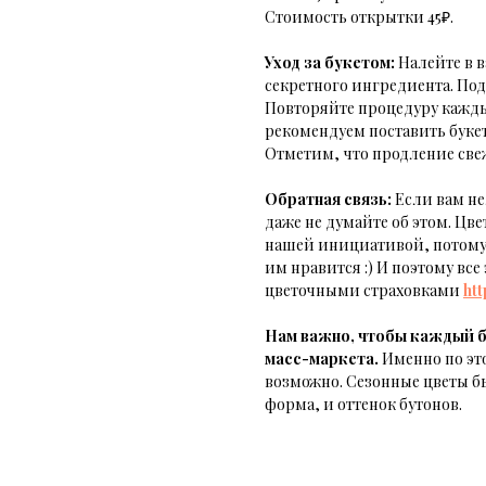
Стоимость открытки 45₽.
Уход за букетом:
Налейте в в
секретного ингредиента. Под
Повторяйте процедуру кажды
рекомендуем поставить букет
Отметим, что продление свеж
Обратная связь:
Если вам не
даже не думайте об этом. Цв
нашей инициативой, потому ч
им нравится :) И поэтому вс
цветочными страховками
htt
Нам важно, чтобы каждый б
масс-маркета.
Именно по это
возможно. Сезонные цветы б
форма, и оттенок бутонов.