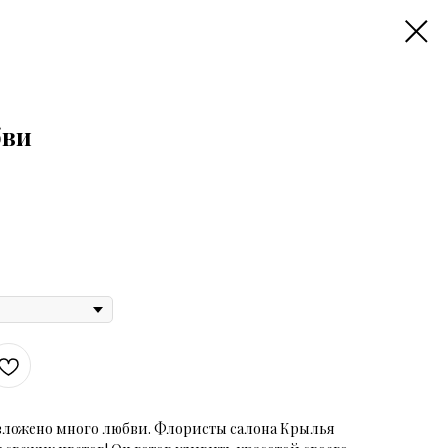
бви
 вложено много любви. Флористы салона Крылья