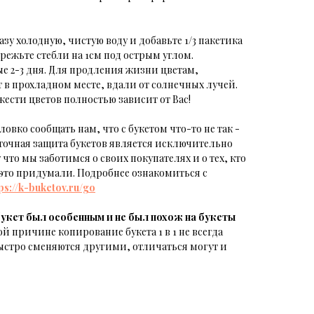
азу холодную, чистую воду и добавьте 1/3 пакетика
режьте стебли на 1см под острым углом.
е 2-3 дня. Для продления жизни цветам,
 в прохладном месте, вдали от солнечных лучей.
ести цветов полностью зависит от Вас!
ловко сообщать нам, что с букетом что-то не так -
еточная защита букетов является исключительно
то мы заботимся о своих покупателях и о тех, кто
е это придумали. Подробнее ознакомиться с
ps://k-buketov.ru/go
укет был особенным и не был похож на букеты
й причине копирование букета 1 в 1 не всегда
ыстро сменяются другими, отличаться могут и