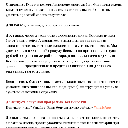
Описание:
Букет, в который вложено много любви. Флористы салона
Крылья Букетов сделали его из самых свежих цветов! Он готов
удивить красотой своего получателя!
Для кого:
для жены, для девушки, для мамы.
Доставка:
через 2 часа после оформления заказа. Если вам нужен
букет "прямо сейчас", свяжитесь с нами и мы предложим вам
варианты букетов, которые сможем доставить быстрее всего.
Мы
доставляем цветы по Барнаулу бесплатно при заказе от 3500
рублей.
Отдаленные районы города оплачиваются отдельно.
Бесплатная доставка осуществляется с 9-00 до 19-00 местного
времени.
В праздничные и предпраздничные дни доставка
оплачивается отдельно.
Бесплатно к букету прилагается
: крафтовая транспортировочная
упаковка, витамины для цветов (подкормка), инструкция по уходу за
букетом и цветочная страховка!
Действует бонусная программа лояльности!
Покупали у нас? Узнайте Ваши бонусы прямо сейчас -
WhatsApp
Дополнительно:
по вашей просьбе мы можем подписать открытку
от вашего имени, просто укажите текст записки в комментарии при
оформлении заказа. Стоимость открытки 45.