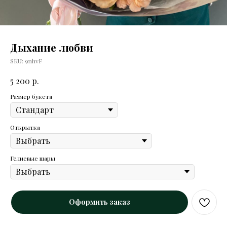
Дыхание любви
SKU:
9nhvF
р.
5 200
Размер букета
Открытка
Гелиевые шары
Оформить заказ